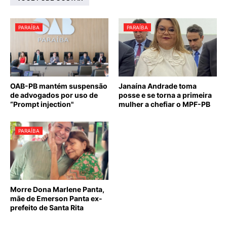
PARAÍBA
PARAÍBA
OAB-PB mantém suspensão
Janaína Andrade toma
de advogados por uso de
posse e se torna a primeira
“Prompt injection"
mulher a chefiar o MPF-PB
PARAÍBA
Morre Dona Marlene Panta,
mãe de Emerson Panta ex-
prefeito de Santa Rita