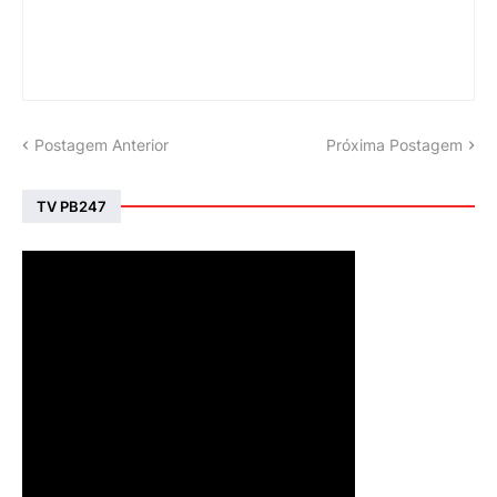
Postagem Anterior
Próxima Postagem
TV PB247