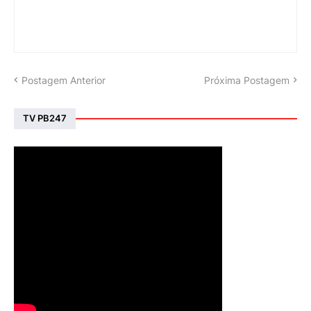
Postagem Anterior
Próxima Postagem
TV PB247