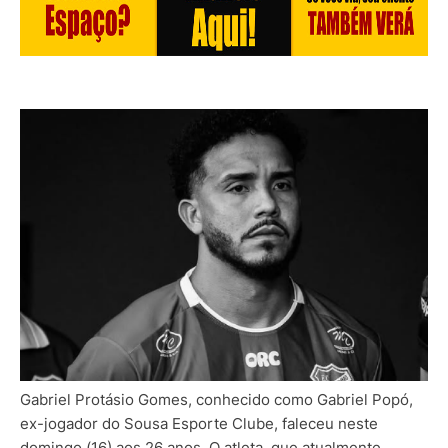
Gabriel Protásio Gomes, conhecido como Gabriel Popó,
ex-jogador do Sousa Esporte Clube, faleceu neste
domingo (16) aos 26 anos. O atleta, que atualmente