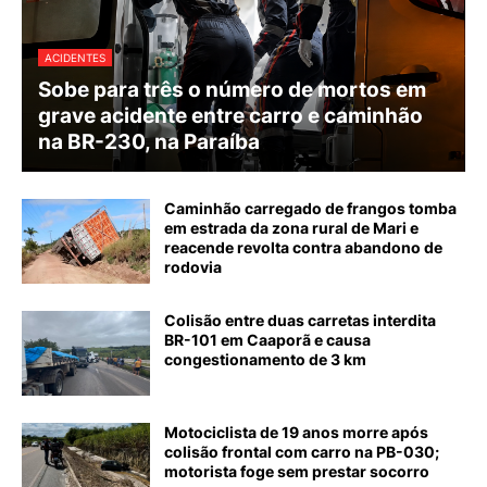
ACIDENTES
Sobe para três o número de mortos em
grave acidente entre carro e caminhão
na BR-230, na Paraíba
Caminhão carregado de frangos tomba
em estrada da zona rural de Mari e
reacende revolta contra abandono de
rodovia
Colisão entre duas carretas interdita
BR-101 em Caaporã e causa
congestionamento de 3 km
Motociclista de 19 anos morre após
colisão frontal com carro na PB-030;
motorista foge sem prestar socorro