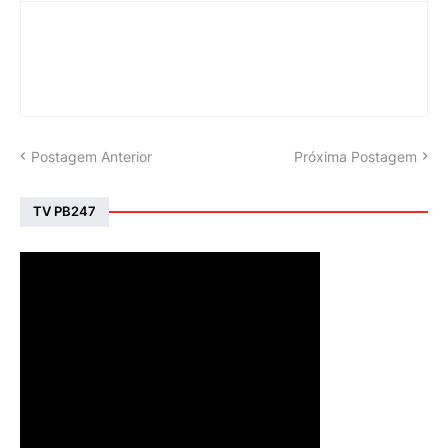
Postagem Anterior
Próxima Postagem
TV PB247