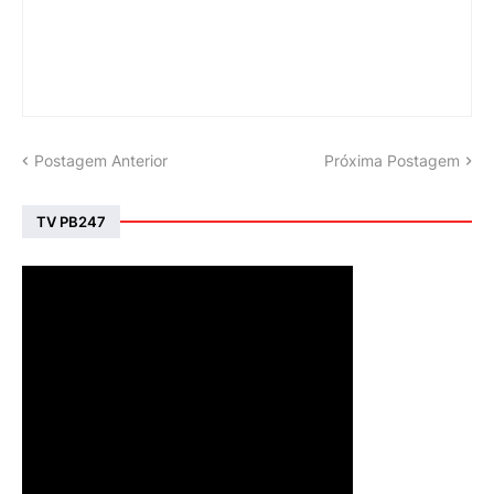
Postagem Anterior
Próxima Postagem
TV PB247