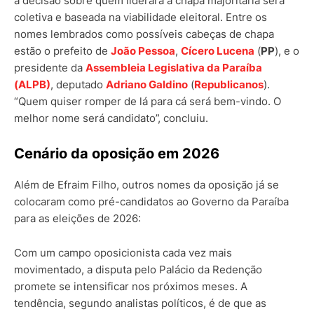
a decisão sobre quem liderará a chapa majoritária será
coletiva e baseada na viabilidade eleitoral. Entre os
nomes lembrados como possíveis cabeças de chapa
estão o prefeito de
João Pessoa
,
Cícero Lucena
(
PP
), e o
presidente da
Assembleia Legislativa da Paraíba
(ALPB)
, deputado
Adriano Galdino
(
Republicanos
).
“Quem quiser romper de lá para cá será bem-vindo. O
melhor nome será candidato”, concluiu.
Cenário da oposição em 2026
Além de Efraim Filho, outros nomes da oposição já se
colocaram como pré-candidatos ao Governo da Paraíba
para as eleições de 2026:
Com um campo oposicionista cada vez mais
movimentado, a disputa pelo Palácio da Redenção
promete se intensificar nos próximos meses. A
tendência, segundo analistas políticos, é de que as