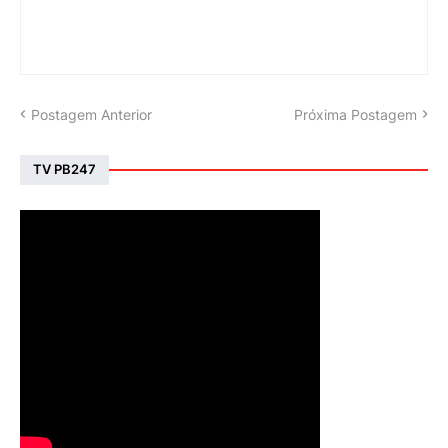
Postagem Anterior
Próxima Postagem
TV PB247