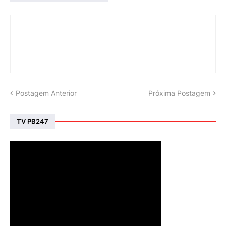
Postagem Anterior
Próxima Postagem
TV PB247