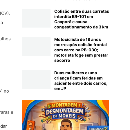
Colisão entre duas carretas
(CV).
interdita BR-101 em
Caaporã e causa
na
congestionamento de 3 km
rulhos
Motociclista de 19 anos
morre após colisão frontal
com carro na PB-030;
motorista foge sem prestar
e
socorro
Duas mulheres e uma
criança ficam feridas em
acidente entre dois carros,
em JP
o” no
raras e
udar