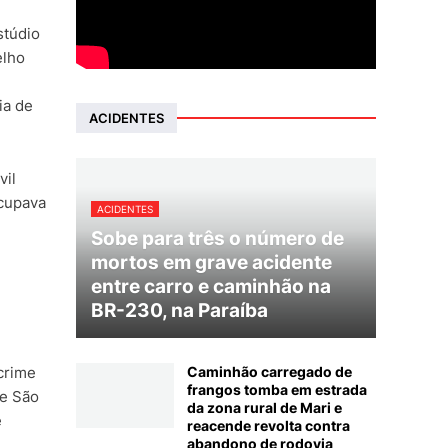
stúdio
elho
ia de
ACIDENTES
vil
ocupava
ACIDENTES
Sobe para três o número de
mortos em grave acidente
entre carro e caminhão na
BR-230, na Paraíba
Caminhão carregado de
crime
frangos tomba em estrada
de São
da zona rural de Mari e
e
reacende revolta contra
abandono de rodovia