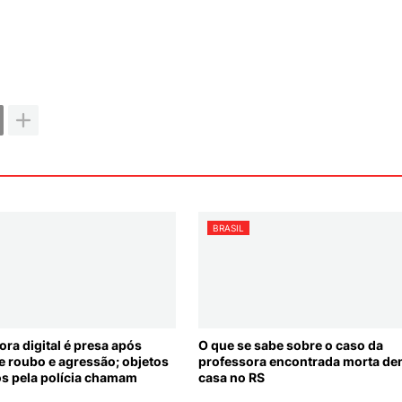
BRASIL
ora digital é presa após
O que se sabe sobre o caso da
e roubo e agressão; objetos
professora encontrada morta den
s pela polícia chamam
casa no RS