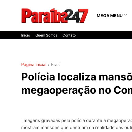
MEGA MENU
Início
Quem Somos
Contato
Página inicial
Brasil
Polícia localiza mans
megaoperação no Com
Imagens gravadas pela polícia durante a megaoperaçã
mostram mansões que destoam da realidade das outr