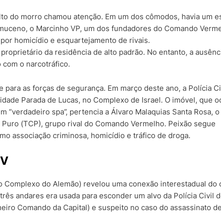
alto do morro chamou atenção. Em um dos cômodos, havia um e
omuceno, o Marcinho VP, um dos fundadores do Comando Verm
por homicídio e esquartejamento de rivais.
o proprietário da residência de alto padrão. No entanto, a ausênc
 com o narcotráfico.
 para as forças de segurança. Em março deste ano, a Polícia Ci
idade Parada de Lucas, no Complexo de Israel. O imóvel, que 
 “verdadeiro spa”, pertencia a Álvaro Malaquias Santa Rosa, o
o Puro (TCP), grupo rival do Comando Vermelho. Peixão segue
o associação criminosa, homicídio e tráfico de droga.
CV
no Complexo do Alemão) revelou uma conexão interestadual do 
 três andares era usada para esconder um alvo da Polícia Civil 
meiro Comando da Capital) e suspeito no caso do assassinato d