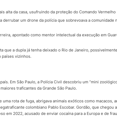
mais alta da casa, usufruindo da proteção do Comando Vermelho 
a derrubar um drone da polícia que sobrevoava a comunidade 
arreira, apontado como mentor intelectual da execução em Gua
ta que a dupla já tenha deixado o Rio de Janeiro, possivelment
 países vizinhos.
país. Em São Paulo, a Polícia Civil descobriu um “mini zoológic
 maiores traficantes da Grande São Paulo.
uma rota de fuga, abrigava animais exóticos como macacos, a
 megatraficante colombiano Pablo Escobar. Gordão, que chegou a
preso em 2022, acusado de enviar cocaína para a Europa e de fra