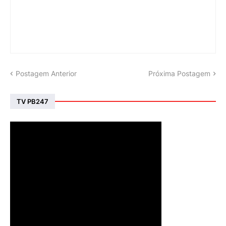
Postagem Anterior
Próxima Postagem
TV PB247