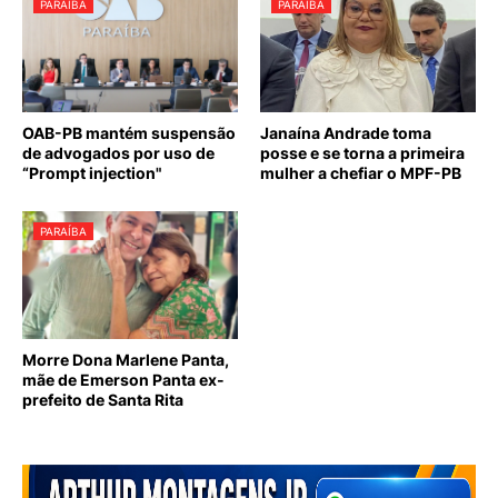
PARAÍBA
PARAÍBA
OAB-PB mantém suspensão
Janaína Andrade toma
de advogados por uso de
posse e se torna a primeira
“Prompt injection"
mulher a chefiar o MPF-PB
PARAÍBA
Morre Dona Marlene Panta,
mãe de Emerson Panta ex-
prefeito de Santa Rita