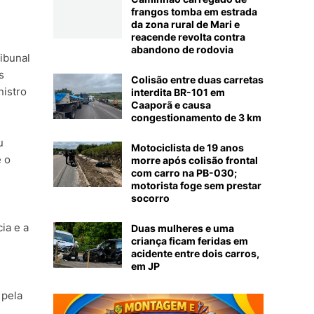
frangos tomba em estrada
da zona rural de Mari e
reacende revolta contra
abandono de rodovia
ibunal
s
Colisão entre duas carretas
nistro
interdita BR-101 em
Caaporã e causa
congestionamento de 3 km
u
Motociclista de 19 anos
e o
morre após colisão frontal
com carro na PB-030;
motorista foge sem prestar
socorro
ia e a
Duas mulheres e uma
criança ficam feridas em
acidente entre dois carros,
em JP
 pela