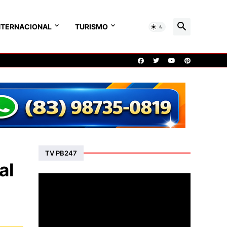
NTERNACIONAL
TURISMO
TV PB247
al