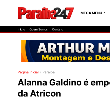
MEGA MENU
Início
Quem Somos
Contato
Página inicial
Paraíba
Alanna Galdino é empo
da Atricon