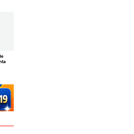
de
nta