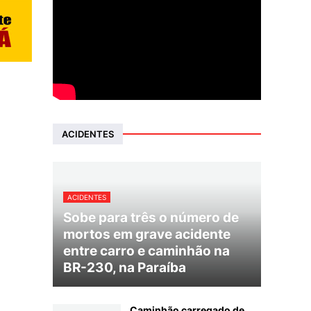
ACIDENTES
ACIDENTES
Sobe para três o número de
mortos em grave acidente
entre carro e caminhão na
BR-230, na Paraíba
Caminhão carregado de