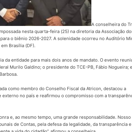
A conselheira do Tr
mpossada nesta quarta-feira (25) na diretoria da Associação do
 para o biênio 2026-2027. A solenidade ocorreu no Auditório Mi
 em Brasília (DF).
cia da entidade para mais dois anos de mandato. O evento reuni
deral Murilo Galdino; o presidente do TCE-PB, Fábio Nogueira; 
Barbosa.
sada como membro do Conselho Fiscal da Atricon, destacou a
e externo no país e reafirmou o compromisso com a transparênc
 honra e, ao mesmo tempo, uma grande responsabilidade. Nosso
unais de Contas, pela defesa da legalidade, da transparência e
ente a vida do cidadão”, afirmou a conselheira.