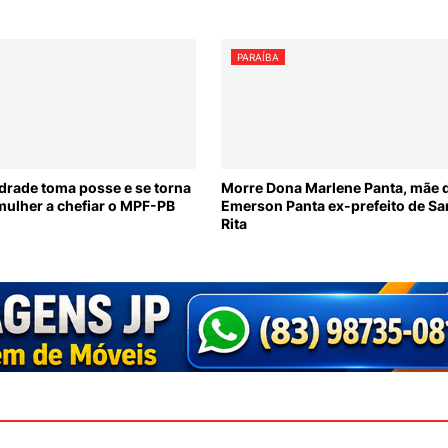
PARAÍBA
drade toma posse e se torna
Morre Dona Marlene Panta, mãe 
mulher a chefiar o MPF-PB
Emerson Panta ex-prefeito de Sa
Rita