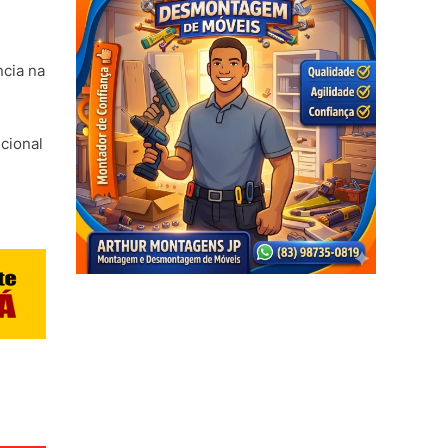
e
ncia na
ucional