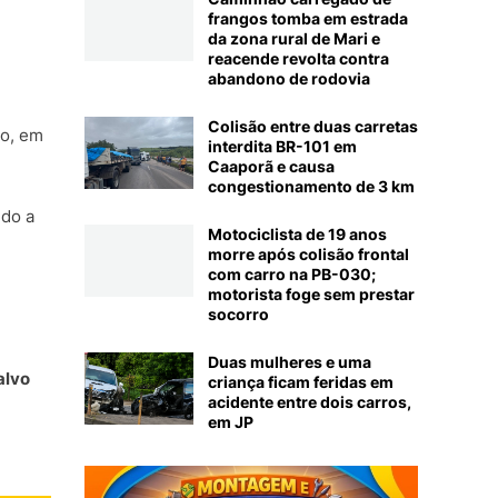
frangos tomba em estrada
da zona rural de Mari e
reacende revolta contra
abandono de rodovia
Colisão entre duas carretas
co, em
interdita BR-101 em
Caaporã e causa
congestionamento de 3 km
ndo a
Motociclista de 19 anos
morre após colisão frontal
com carro na PB-030;
motorista foge sem prestar
socorro
Duas mulheres e uma
alvo
criança ficam feridas em
acidente entre dois carros,
em JP