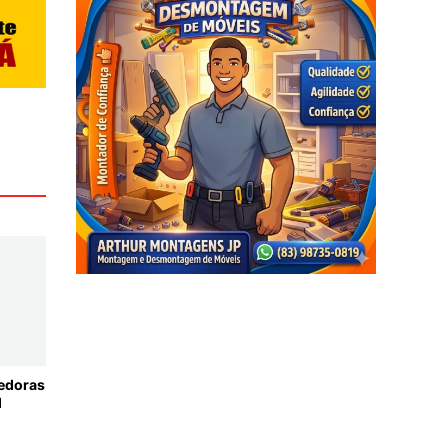
cedoras
l