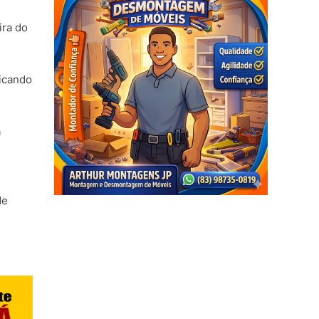
ira do
ficando
a
de