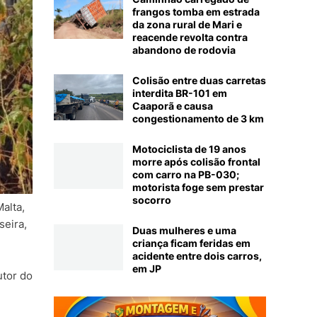
frangos tomba em estrada
da zona rural de Mari e
reacende revolta contra
abandono de rodovia
Colisão entre duas carretas
interdita BR-101 em
Caaporã e causa
congestionamento de 3 km
Motociclista de 19 anos
morre após colisão frontal
com carro na PB-030;
motorista foge sem prestar
socorro
alta,
seira,
Duas mulheres e uma
criança ficam feridas em
acidente entre dois carros,
em JP
utor do