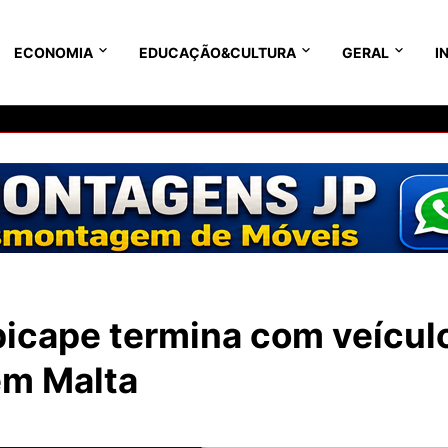
ECONOMIA
EDUCAÇÃO&CULTURA
GERAL
I
 picape termina com veícul
em Malta