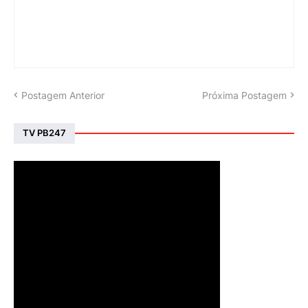
Postagem Anterior
Próxima Postagem
TV PB247