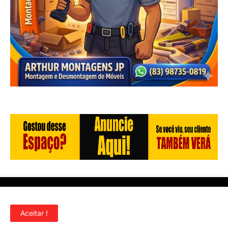
Início
Quem Somos
Contato
Aceitar !
Copyright ©
2026
PARAIBA247