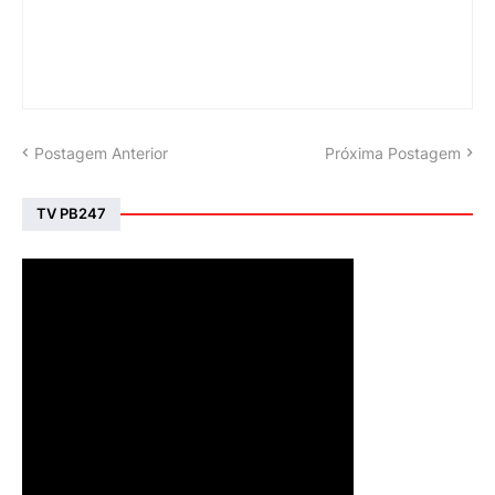
Postagem Anterior
Próxima Postagem
TV PB247