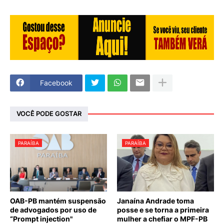
Facebook
VOCÊ PODE GOSTAR
PARAÍBA
PARAÍBA
OAB-PB mantém suspensão
Janaína Andrade toma
de advogados por uso de
posse e se torna a primeira
“Prompt injection"
mulher a chefiar o MPF-PB