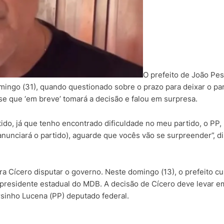
O prefeito de João Pes
mingo (31), quando questionado sobre o prazo para deixar o par
sse que ‘em breve’ tomará a decisão e falou em surpresa.
ido, já que tenho encontrado dificuldade no meu partido, o PP,
unciará o partido), aguarde que vocês vão se surpreender”, d
a Cícero disputar o governo. Neste domingo (13), o prefeito c
 presidente estadual do MDB. A decisão de Cícero deve levar e
rsinho Lucena (PP) deputado federal.