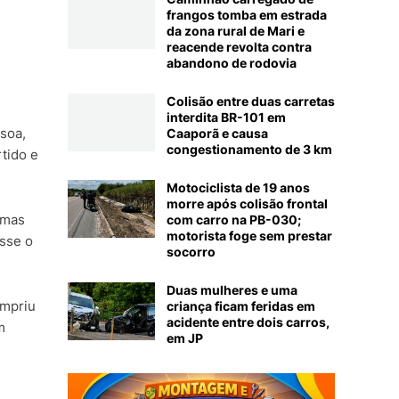
frangos tomba em estrada
da zona rural de Mari e
reacende revolta contra
abandono de rodovia
Colisão entre duas carretas
interdita BR-101 em
soa,
Caaporã e causa
congestionamento de 3 km
tido e
Motociclista de 19 anos
morre após colisão frontal
 mas
com carro na PB-030;
motorista foge sem prestar
isse o
socorro
Duas mulheres e uma
umpriu
criança ficam feridas em
acidente entre dois carros,
m
em JP