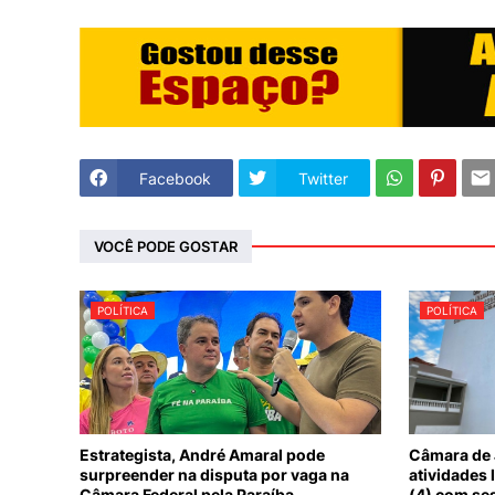
Facebook
Twitter
VOCÊ PODE GOSTAR
POLÍTICA
POLÍTICA
Estrategista, André Amaral pode
Câmara de 
surpreender na disputa por vaga na
atividades 
Câmara Federal pela Paraíba
(4) com se