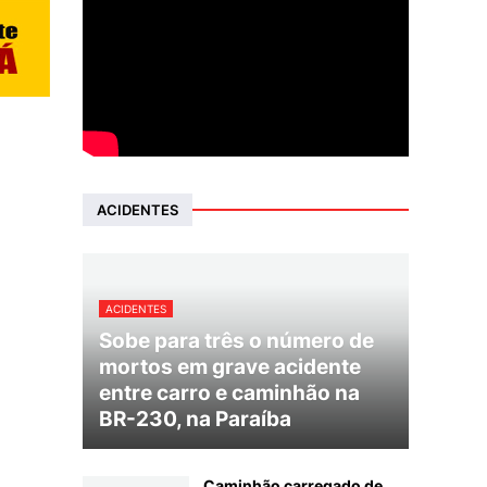
ACIDENTES
ACIDENTES
Sobe para três o número de
mortos em grave acidente
entre carro e caminhão na
BR-230, na Paraíba
Caminhão carregado de