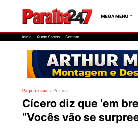
MEGA MENU
Início
Quem Somos
Contato
Página inicial
Política
Cícero diz que ‘em brev
“Vocês vão se surpre