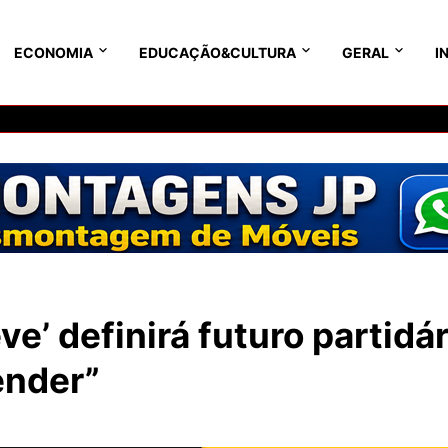
ECONOMIA
EDUCAÇÃO&CULTURA
GERAL
I
e’ definirá futuro partidár
ender”