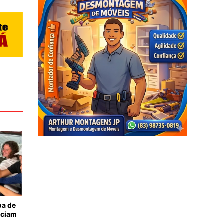
oa de
nciam