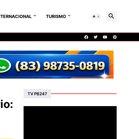
NTERNACIONAL
TURISMO
TV PB247
io: