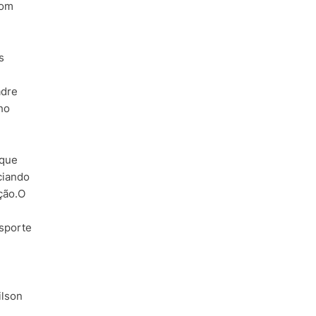
com
s
adre
ho
 que
ciando
ação.O
nsporte
ilson