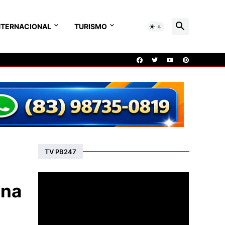
NTERNACIONAL
TURISMO
TV PB247
 na