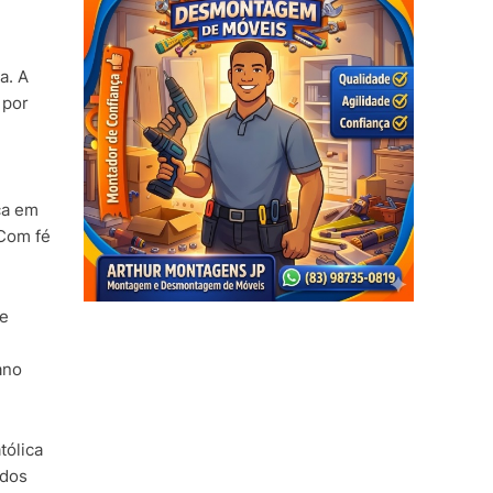
a. A
 por
ça em
 Com fé
 e
ano
tólica
ndos