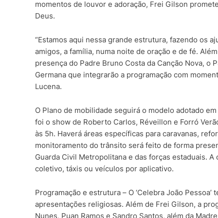
momentos de louvor e adoração, Frei Gilson promete 
Deus.
“Estamos aqui nessa grande estrutura, fazendo os aj
amigos, a família, numa noite de oração e de fé. Al
presença do Padre Bruno Costa da Canção Nova, o P
Germana que integrarão a programação com momentos
Lucena.
O Plano de mobilidade seguirá o modelo adotado em 
foi o show de Roberto Carlos, Réveillon e Forró Verã
às 5h. Haverá áreas específicas para caravanas, refo
monitoramento do trânsito será feito de forma pres
Guarda Civil Metropolitana e das forças estaduais. A 
coletivo, táxis ou veículos por aplicativo.
Programação e estrutura – O ‘Celebra João Pessoa’ t
apresentações religiosas. Além de Frei Gilson, a p
Nunes, Puan Ramos e Sandro Santos, além da Madre G