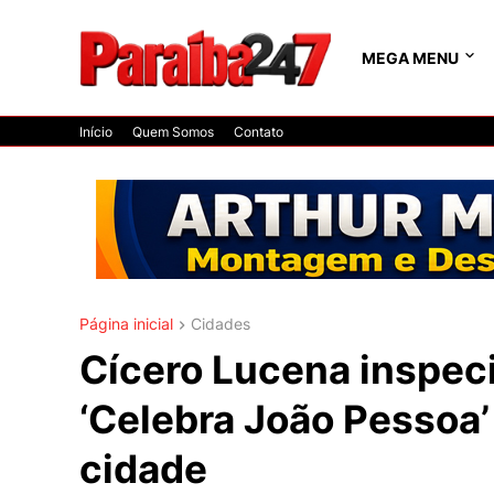
MEGA MENU
Início
Quem Somos
Contato
Página inicial
Cidades
Cícero Lucena inspeci
‘Celebra João Pessoa’ 
cidade