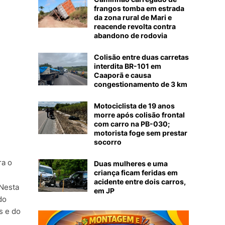
frangos tomba em estrada
da zona rural de Mari e
reacende revolta contra
abandono de rodovia
Colisão entre duas carretas
interdita BR-101 em
Caaporã e causa
congestionamento de 3 km
Motociclista de 19 anos
morre após colisão frontal
com carro na PB-030;
motorista foge sem prestar
socorro
ra o
Duas mulheres e uma
criança ficam feridas em
acidente entre dois carros,
 Nesta
em JP
do
s e do