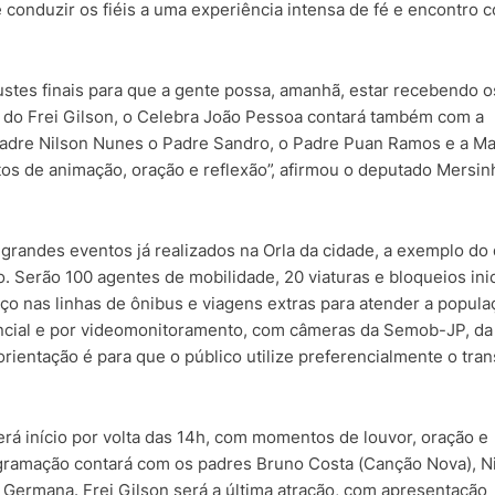
conduzir os fiéis a uma experiência intensa de fé e encontro 
ustes finais para que a gente possa, amanhã, estar recebendo o
ém do Frei Gilson, o Celebra João Pessoa contará também com a
adre Nilson Nunes o Padre Sandro, o Padre Puan Ramos e a M
 de animação, oração e reflexão”, afirmou o deputado Mersin
grandes eventos já realizados na Orla da cidade, a exemplo do
o. Serão 100 agentes de mobilidade, 20 viaturas e bloqueios ini
rço nas linhas de ônibus e viagens extras para atender a popul
encial e por videomonitoramento, com câmeras da Semob-JP, da
orientação é para que o público utilize preferencialmente o tra
erá início por volta das 14h, com momentos de louvor, oração e
rogramação contará com os padres Bruno Costa (Canção Nova), N
ermana. Frei Gilson será a última atração, com apresentação